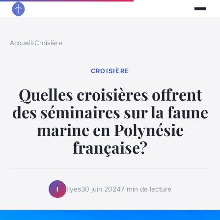
Accueil
›
Croisière
CROISIÈRE
Quelles croisières offrent
des séminaires sur la faune
marine en Polynésie
française?
Ilyes
30 juin 2024
7 min de lecture
I